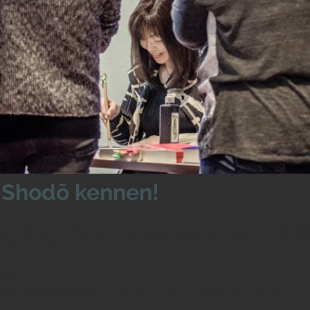
 Shodō kennen!
rem Atelier in Wien 4, in der Operngasse 23,
folgende Möglich
aphie zu erfahren:
lier
gen und Zertifikaten
an der Japanischen Nihon Shuji-Akademie