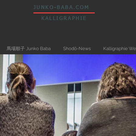
JUNKO-BABA.COM
KALLIGRAPHIE
馬場順子 Junko Baba
Shodō-News
Kalligraphie W