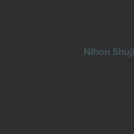
Für Schüler unter 26 Jah
Pauschal 150,- Euro.
Der nächste Schritt zu I
antworte zeitnahe und w
ersten Unterricht.
Nihon Shuj
In Japan lernt man Shodō
Sport-Akademie.
Diese Schule nennt man
In Wien in meinem Ateli
interessante Aufgaben di
Die fertigen Hausaufgab
die Bewertung werden di
japanischen Kampfkünst