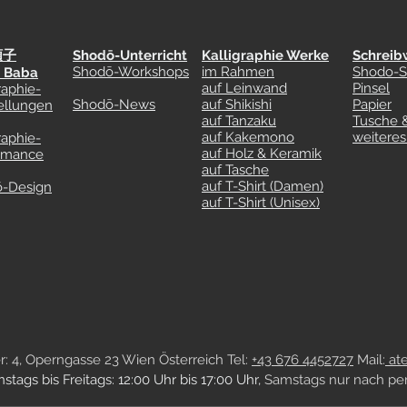
順子
Shodō-Unterricht
Kalligraphie
Werke
Schreib
Shodō-Workshops
im Rahmen
Shodo-S
 Baba
auf Leinwand
Pinsel
raphie-
Shodō-News
auf Shikishi
Papier
ellungen
auf Tanzaku
Tusche 
auf Kakemono
weitere
raphie-
auf Holz & Keramik
rmance
auf Tasche
auf T-Shirt (Damen)
-Design
auf T-Shirt (Unisex)
er: 4, Operngasse 23 Wien Österreich Tel:
+43 676 4452727
Mail:
ate
tags bis Freitags: 12:00 Uhr bis 17:00 Uhr,
Samstags nur nach per