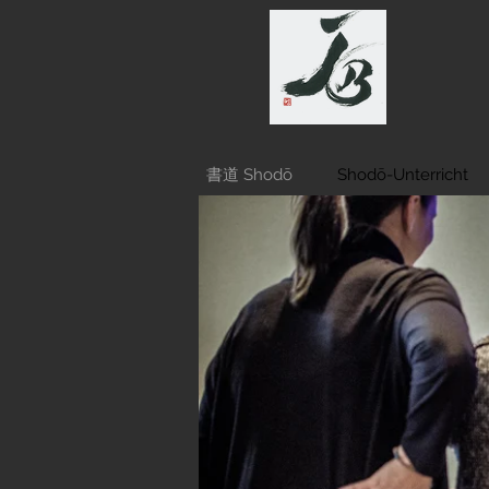
書道 Shodō
Shodō-Unterricht