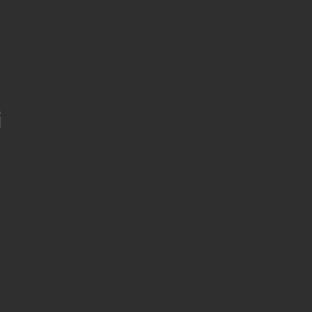
ren gibt es spezielle Tarife: Einzelstunde 50.- Euro und im Block z
hrem ganz persönlichen Shodō-Erlebnis ist einfach:
Senden Sie m
ir lernen uns kennen, klären offene Fragen, und vereinbaren eine
i
 in einer speziellen Schule, so wie hier Musik in einer Musikschu
 in Japan "Nihon Shuji".
er in der Operngasse führe ich diese Schule, und meine Schüler 
e ich im Einzel-Unterrricht mit meinen Schülern ausarbeite.
en schicke ich nach Japan, wo sie von Nihon Shuji korrigiert und
e traditionellen japanischen Grade wie Kyu und Dan verwendet,
en wie Karate, Aikido oder Judo zur Anwendung kommen.