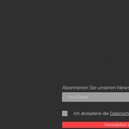
beträgt 60 Minuten und kostet als Einzelstunde 70.- Euro und im B
sätzlich ist eine Anmeldegebühr von € 30.-, sowie eine Semester
ren gibt es spezielle Tarife: Einzelstunde 50.- Euro und im Block z
sätzlich ist eine Anmeldegebühr von € 15.-, sowie eine Semesterg
stert und so lernt man gerne immer weiter!
anisch Vorkenntnisse um mit dem Unterricht bei Nikon Shuji zu 
r lernen uns kennen, klären offene Fragen und vereinbaren einen
Abonnieren Sie unseren News
Ich akzeptiere die
Datensch
Newsletter