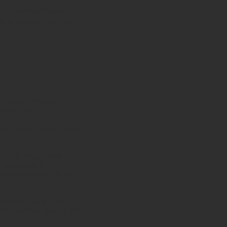
und unverwechselbar zu
n eine neue Welt der
t Shodō!
r möchten Sie den
Erfahrung?
uch gleichzeitig innere
r und Philosophie
 gehen Sie in
nlichen Weg in diese
wird ganz nach Ihren
ichtseinheit beträgt 60
0,- Euro.