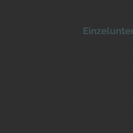
Beim Shodō-Unterricht v
schreiben, sondern Sie
inneren Ruhe und Konzen
Einzelunter
Sie möchten die japani
Sind Sie Maler, Grafiker
Alltags-Stress ein weni
Beim Shodō-Unterricht le
Ruhe und Konzentration s
Durch die praktische Au
kennen. Shodō bedeutet 
Einzelstunden - durch 
traditionelle japanische 
Ich unterrichte jeden In
Bedürfnissen gestaltet, 
Minuten und kostet als E