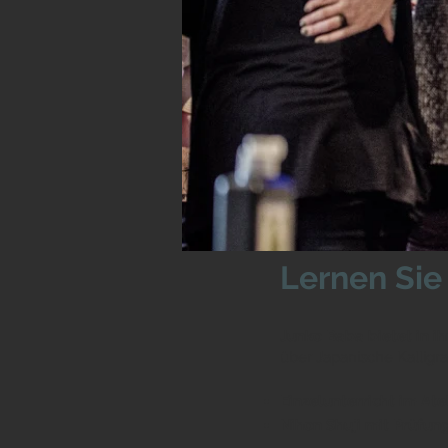
Lernen Sie
Junko Baba bietet in
ih
über Japanische Kalligr
Einzelunterricht im Ate
Nihon Shuji mit Prüfun