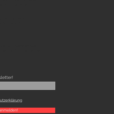
lock zu vier Einheiten
gebühr von € 95.- zu
u vier Einheiten
ebühr von € 55.- zu
beginnen.
Senden Sie
 Termin für Ihren ersten
letter!
utzerklärung
 anmelden!