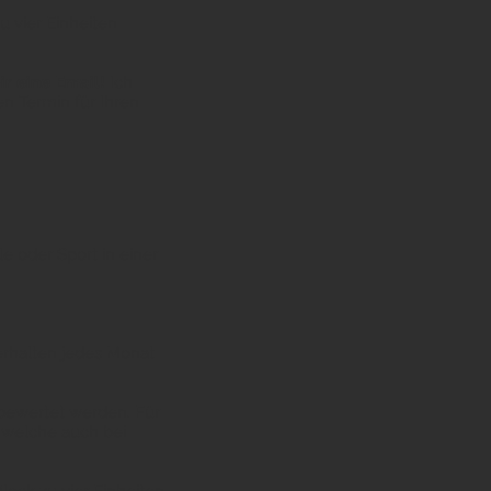
u vier Einheiten
ir eine Email!
Ich
n Termin für Ihren
le oder Sport in einer
erhalten jedes Monat
 bewertet werden. Für
 welche auch bei