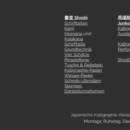
書道 Shodō
馬場
Schriftarten
Junko
Kanji
Kallig
Hiragana
und
Ausst
Katakana
Schriftstile
Kallig
Grundtechnik
Perfo
Vier Schätze
Pinselpflege
Shodō
Tusche & Reibstein
Kalligraphie-Papier
Wasser-Papier
Schreib-Utensilien
Stempel
Darstellungsformen
Japanische Kalligraphie Ateli
Montags: Ruhetag, Diens