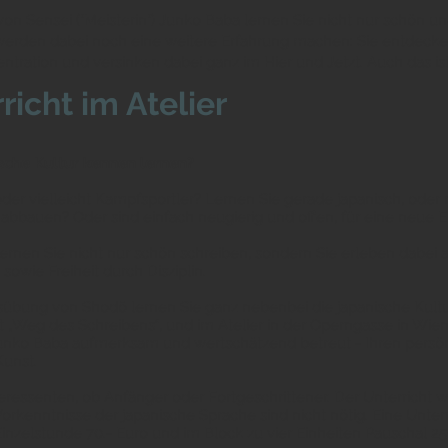
on Sensei ("Meisterin") Junko Baba lernen Sie nicht nur schön 
 werden dabei noch eine weitere Erfahrung machen: Sie entdecke
tration und versinken dabei ganz im Hier und Jetzt. Auch das is
richt im Atelier
sche Kultur kennen lernen?
 oder vielleicht Kampfsportler? Lernen Sie gerade japanisch, ode
g abbauen? Oder sind einfach neugierig und offen, für eine neue 
rnen Sie nicht nur schön schreiben, sondern Sie erleben dabei a
owie Freiheit durch Disziplin.
sübung von Shodō lernen Sie ganz nebenbei die japanische Kultu
„Weg des Schreibens“, und im Atelier in der Operngasse in Wien
Junko Baba aufmerksam und wertschätzend betreut - Ihren persö
Kunst.
teressenten, ob Anfänger oder Fortgeschrittener. Der Unterricht 
Vorkenntnisse der japanische Sprache sind nicht nötig. Eine Unterr
inzelstunde 70.- Euro und im Block zu vier Einheiten Pauschal 25