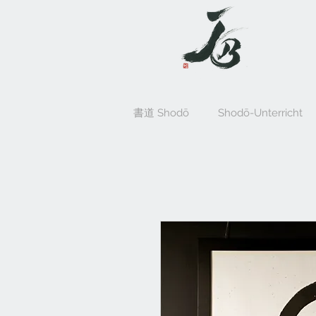
書道 Shodō
Shodō-Unterricht