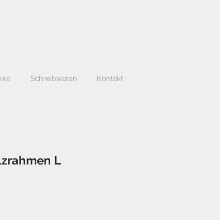
erke
Schreibwaren
Kontakt
lzrahmen L