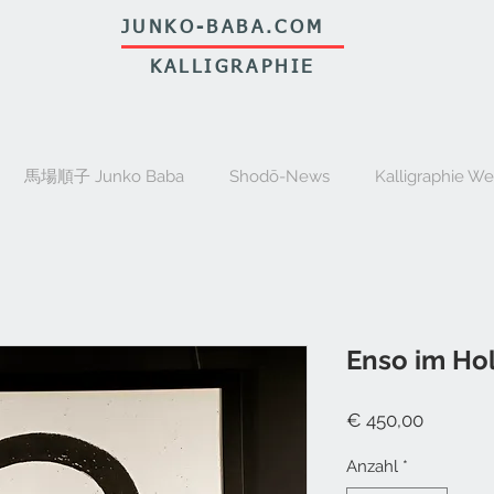
JUNKO-BABA.COM
KALLIGRAPHIE
馬場順子 Junko Baba
Shodō-News
Kalligraphie W
Enso im Ho
Preis
€ 450,00
Anzahl
*