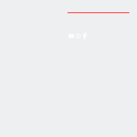
JUNKO-BABA.COM
KALLIGRAPHIE
書道 Shodō
馬場
Schriftarten
Junko
Kanji
Kallig
Hiragana
und
Ausst
Katakana
Schriftstile
Kallig
Grundtechnik
Perfo
Vier Schätze
Pinselpflege
Shodō
Tusche & Reibstein
Kalligraphie-Papier
Wasser-Papier