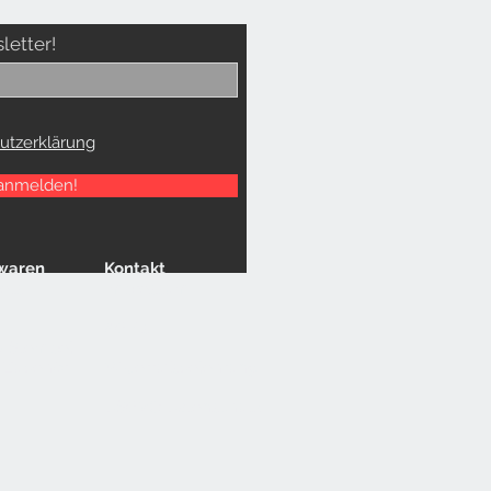
letter!
utzerklärung
 anmelden!
waren
Kontakt
ets
Impressum
AGB`s
& Stempel
s Zubehör
Widerrufsbelehrung
DSGVO Datenschutz