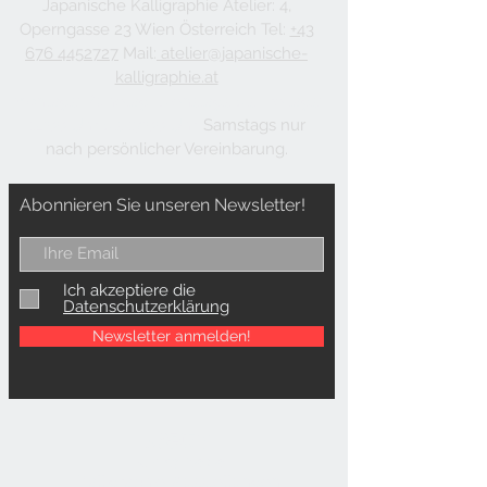
Japanische Kalligraphie Atelier: 4,
Operngasse 23 Wien Österreich Tel:
+43
676 4452727
Mail:
atelier@japanische-
kalligraphie.at
Montags: Ruhetag, Dienstags bis Freitags:
12:00 Uhr bis 17:00 Uhr,
Samstags nur
nach persönlicher Vereinbarung.
Abonnieren Sie unseren Newsletter!
Ich akzeptiere die
Datenschutzerklärung
Newsletter anmelden!
馬場順子
Junko Baba
Kalligraphie-Ausstellungen