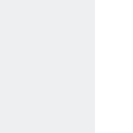
Kalligraphie-Performance
Shodō-Design
書道 Shodō
Schriftarten
Kanji
Hiragana
und
Katakana
Schriftstile
Grundtechnik
Vier Schätze
Pinselpflege
Tusche & Reibstein
Kalligraphie-Papier
Wasser-Papier
Schreib-Utensilien
Stempel
Darstellungsformen
Shodō-Unterricht
Shodō-Workshops
Shodō-News