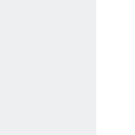
Pinselpflege
Tusche & Reibstein
Kalligraphie-Papier
Wasser-Papier
Schreib-Utensilien
Stempel
Darstellungsformen
Shodō-Unterricht
Shodō-Workshops
Shodō-News
Kalligraphie
Werke
im Rahmen
auf Leinwand
auf Shikishi
auf Tanzaku
auf Kakemono
auf Holz & Keramik
auf Tasche
auf T-Shirt (Damen)
auf T-Shirt (Unisex)