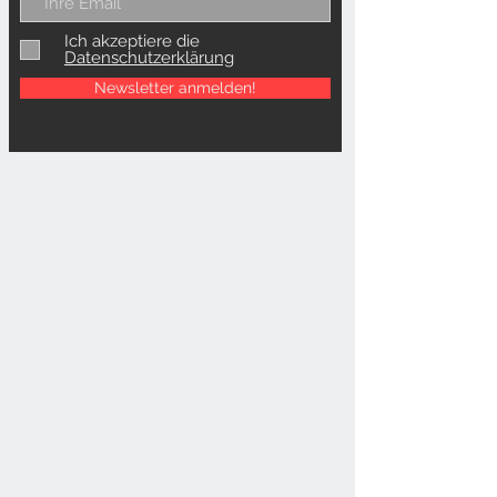
Ich akzeptiere die
Datenschutzerklärung
Newsletter anmelden!
馬場順子
Junko Baba
Kalligraphie-Ausstellungen
Kalligraphie-Performance
Shodō-Design
書道 Shodō
Schriftarten
Kanji
Hiragana
und
Katakana
Schriftstile
Grundtechnik
Vier Schätze