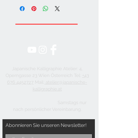
JUNKO-BABA.COM
KALLIGRAPHIE
Japanische Kalligraphie Atelier: 4,
Operngasse 23 Wien Österreich Tel:
+43
676 4452727
Mail:
atelier@japanische-
kalligraphie.at
Montags: Ruhetag, Dienstags bis Freitags:
12:00 Uhr bis 17:00 Uhr,
Samstags nur
nach persönlicher Vereinbarung.
Abonnieren Sie unseren Newsletter!