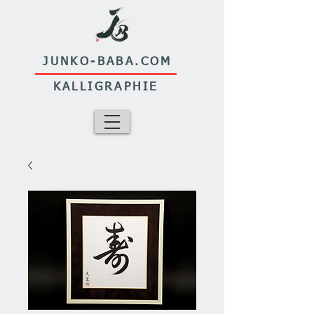
JUNKO-BABA.COM
KALLIGRAPHIE