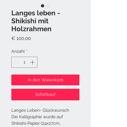
Langes leben -
Shikishi mit
Holzrahmen
Preis
€ 100,00
Anzahl
*
In den Warenkorb
Sofortkauf
Langes Leben- Glückwunsch
Die Kalligraphie wurde auf
Shikishi-Papier (24x27cm,