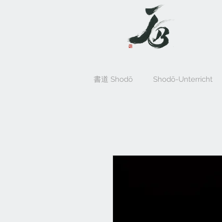
書道 Shodō
Shodō-Unterricht