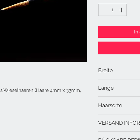
In
Breite
4mm
Länge
us Wieselhaaren (Haare 4mm x 33mm, 
33mm
Haarsorte
Wiesel
VERSAND INFO
Versand durch GLS. Üb