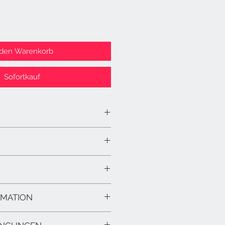
 den Warenkorb
Sofortkauf
RMATION
er 50 EUR Bestellwert liefern wir