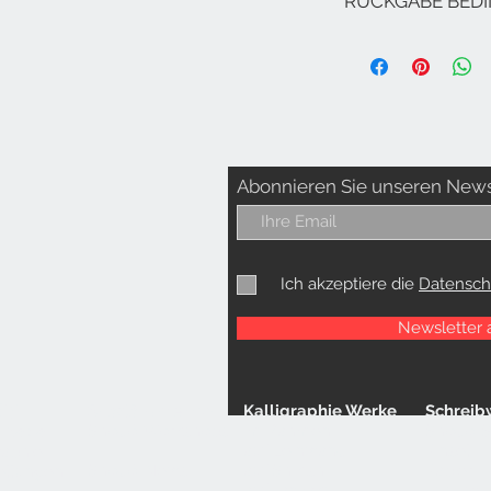
RÜCKGABE BED
nach Deutschland, Öst
kostenlos. Andere Ve
Rückgabe: unbenut
von 14 Tagen (Aus
Ware)
AGB's & Widerruf
Abonnieren Sie unseren News
Ich akzeptiere die
Datensch
Newsletter
順子
Shodō-Unterricht
Kalligraphie
Werke
Schreib
Shodō-Workshops
im Rahmen
Shodo-S
 Baba
auf Leinwand
Pinsel
raphie-
Shodō-News
auf Shikishi
Papier
ellungen
auf Tanzaku
Tusche 