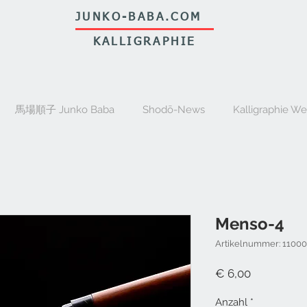
JUNKO-BABA.COM
KALLIGRAPHIE
馬場順子 Junko Baba
Shodō-News
Kalligraphie W
Menso-4
Artikelnummer: 1100
Preis
€ 6,00
Anzahl
*