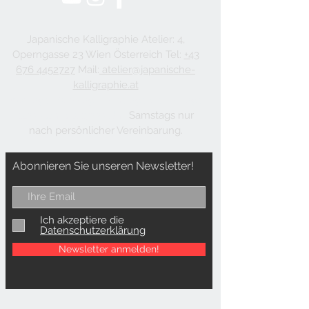
Japanische Kalligraphie Atelier: 4,
Operngasse 23 Wien Österreich Tel:
+43
676 4452727
Mail:
atelier@japanische-
kalligraphie.at
Montags: Ruhetag, Dienstags bis Freitags:
12:00 Uhr bis 17:00 Uhr,
Samstags nur
nach persönlicher Vereinbarung.
Abonnieren Sie unseren Newsletter!
Ich akzeptiere die
Datenschutzerklärung
Newsletter anmelden!