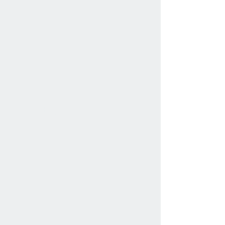
馬場順子
Junko Baba
Kalligraphie-Ausstellungen
Kalligraphie-Performance
Shodō-Design
書道 Shodō
Schriftarten
Kanji
Hiragana
und
Katakana
Schriftstile
Grundtechnik
Vier Schätze
Pinselpflege
Tusche & Reibstein
Kalligraphie-Papier
Wasser-Papier
Schreib-Utensilien
Stempel
Darstellungsformen
Shodō-Unterricht